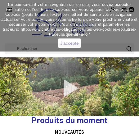
En poursuivant votre navigation sur ce site, vous devez accepter

l’utilisation et l'écriture de Cookies sur votre appareil connecté. Ces
0
Cookies (petits fichiers texte) permettent de suivre votre navigation,
actualiser votre panier, vous reconnaitre lors de votre prochaine visite et
sécuriser votre connexion. Pour en savoir plus et paramétrer les
traceurs: http://www.cnil.fr/vos-obligations/sites-web-cookies-et-autres-
traceurs/que-dit-la-loi/
J'accepte
Produits du moment
NOUVEAUTÉS